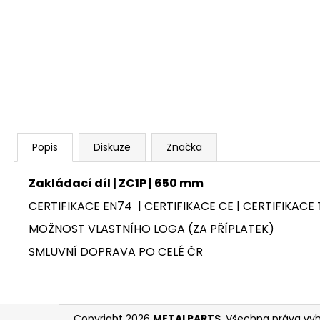
KOMPLETNÍ SESTAVA LEŠENÍ PLETTAC
PD70 - 63,6 M
Popis
Diskuze
Značka
Zakládací díl | ZC1P | 650 mm
CERTIFIKACE EN74 | CERTIFIKACE CE | CERTIFIKACE 
MOŽNOST VLASTNÍHO LOGA (ZA PŘÍPLATEK)
SMLUVNÍ DOPRAVA PO CELÉ ČR
Z
Copyright 2026
METALPARTS
. Všechna práva vy