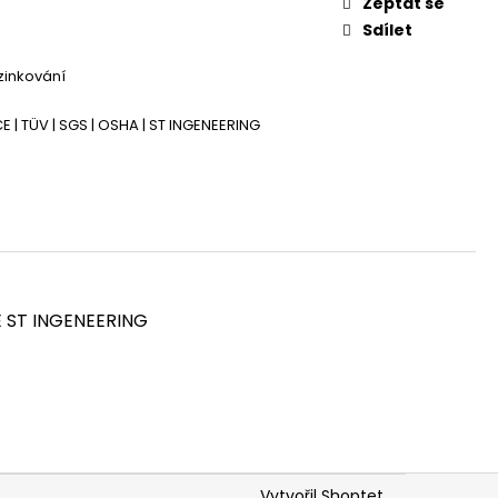
Zeptat se
AVA LEŠENÍ PLETTAC
Sdílet
zinkování
E | TÜV | SGS | OSHA | ST INGENEERING
E ST INGENEERING
Vytvořil Shoptet