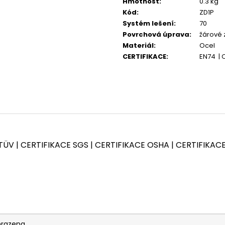
Hmotnost
:
0.3 kg
KOMPLETNÍ SESTAVA LEŠENÍ PLETTAC
KOMPLETNÍ SEST
PD70 - 42,4 M
PD70 - 480 M
Kód
:
ZD1P
Systém lešení
:
70
Povrchová úprava
:
žárové 
Materiál
:
Ocel
CERTIFIKACE
:
EN74 | C
TÜV | CERTIFIKACE SGS | CERTIFIKACE OSHA | CERTIFIKAC
hrazena.