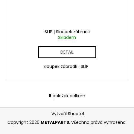
SL1P | Sloupek zábradlí
Skladem
DETAIL
Sloupek zábradlí | SL1P
8
položek celkem
O
v
Z
l
Vytvořil Shoptet
á
á
Copyright 2026
METALPARTS
. Všechna práva vyhrazena.
d
p
a