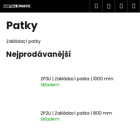
K
Přejít
Hledat
Náku
M
Přihlášen
na
o
obsah
Zpět
Zpět
košík
š
Patky
í
C
k
o
Zakládací patky
p
Nejprodávanější
o
t
ř
ZP3U | Zakládací patka | 1000 mm
e
Skladem
b
u
j
ZP2U | Zakládací patka | 800 mm
e
Skladem
t
e
n