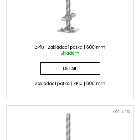
č
ů
o
u
d
j
u
e
m
k
e
t
ů
ZP1U | Zakládací patka | 600 mm
Skladem
KOMPLETNÍ
SESTAVA
LEŠENÍ
DETAIL
PLETTAC
PD70
-
Zakládací patka | ZP1U | 600 mm
42,4
M
Kód:
ZP02