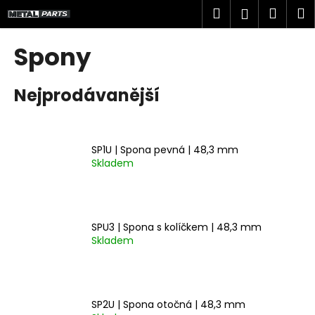
K
Přejít
Hledat
Náku
M
Přihlášen
na
o
obsah
Zpět
Zpět
košík
š
Spony
í
C
k
Nejprodávanější
o
p
o
t
SP1U | Spona pevná | 48,3 mm
Skladem
ř
e
b
u
SPU3 | Spona s kolíčkem | 48,3 mm
j
Skladem
e
t
e
SP2U | Spona otočná | 48,3 mm
n