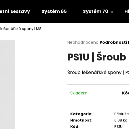
tní sestavy
Systém 65
Systém 70
H
b lešenářské spony | M8
Co potřebujete najít?
Průměrné
Neohodnoceno
Podrobnosti
hodnocení
PS1U | Šroub
produktu
HLEDAT
je
0,0
z
Šroub lešenářské spony | P
5
Doporučujeme
hvězdiček.
Skladem
Kó
Kategorie
:
Přísluš
Hmotnost
:
0.08 kg
Kód
:
PS1U