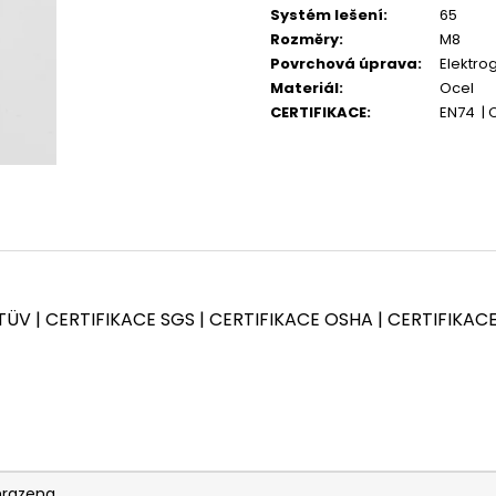
KOMPLETNÍ SESTAVA LEŠENÍ PLETTAC
KOMPLETNÍ SEST
Systém lešení
:
65
PD70 - 42,4 M
PD70 - 480 M
Rozměry
:
M8
Povrchová úprava
:
Elektro
Materiál
:
Ocel
CERTIFIKACE
:
EN74 | C
TÜV | CERTIFIKACE SGS | CERTIFIKACE OSHA | CERTIFIKAC
hrazena.