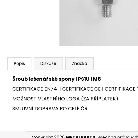
KOMPLETNÍ SESTAVA LEŠENÍ PLETTAC
PD70 - 63,6 M
Popis
Diskuze
Značka
Šroub lešenářské spony | PS1U | M8
CERTIFIKACE EN74 | CERTIFIKACE CE | CERTIFIKACE 
MOŽNOST VLASTNÍHO LOGA (ZA PŘÍPLATEK)
SMLUVNÍ DOPRAVA PO CELÉ ČR
Z
Copyright 2026
METALPARTS
. Všechna práva vy