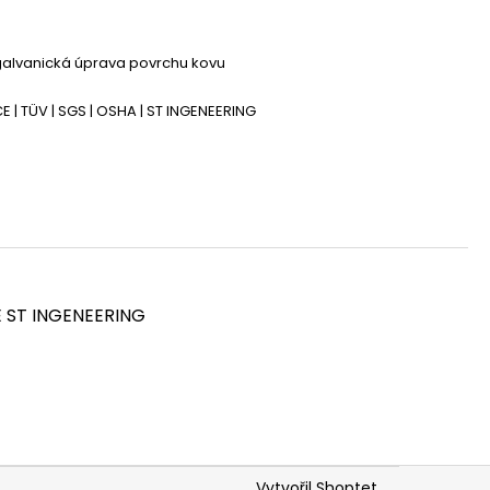
AVA LEŠENÍ PLETTAC
galvanická úprava povrchu kovu
E | TÜV | SGS | OSHA | ST INGENEERING
E ST INGENEERING
Vytvořil Shoptet