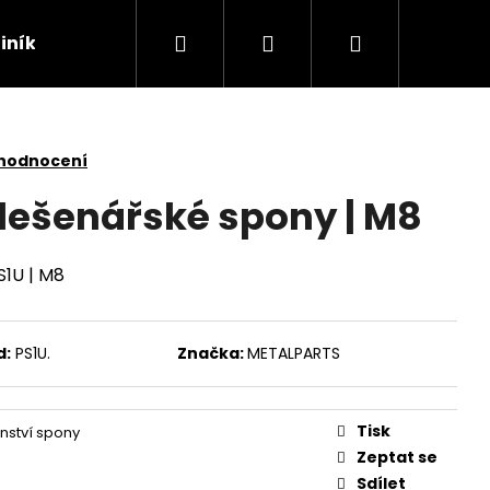
Hledat
Přihlášení
Nákupní
liníkové věže
Mobilní oplocení
Přechodové l
košík
 hodnocení
 lešenářské spony | M8
S1U | M8
d:
PS1U.
Značka:
METALPARTS
Následující
Tisk
enství spony
Zeptat se
Sdílet