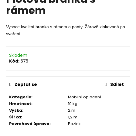
je
a
rámem
0,0
z
j
5
í
hvězdiček.
Vysoce kvalitní branka s rámem a panty. Žárově zinkovaná po
t
svaření.
?
Skladem
Kód:
575
HLEDAT
Zeptat se
Sdílet
D
Kategorie
:
Mobilní oplocení
o
Hmotnost
:
10 kg
p
Výška
:
2 m
o
Šířka
:
1,2 m
r
Povrchová úprava
:
Pozink
u