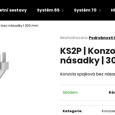
tní sestavy
Systém 65
Systém 70
H
á bez násadky | 300 mm
Co potřebujete najít?
Průměrné
Neohodnoceno
Podrobnosti
hodnocení
KS2P | Konz
produktu
HLEDAT
je
násadky | 
0,0
z
5
Doporučujeme
hvězdiček.
Konzola spojková bez nása
Skladem
Kó
Kategorie
:
Konzol