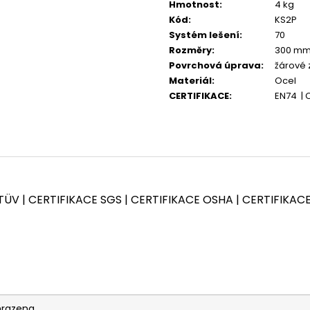
KOMPLETNÍ SESTAVA LEŠENÍ PLETTAC
KOMPLETNÍ SEST
Hmotnost
:
4 kg
PD70 - 42,4 M
PD70 - 480 M
Kód
:
KS2P
Systém lešení
:
70
Rozměry
:
300 m
Povrchová úprava
:
žárové 
Materiál
:
Ocel
CERTIFIKACE
:
EN74 | C
TÜV | CERTIFIKACE SGS | CERTIFIKACE OSHA | CERTIFIKAC
hrazena.