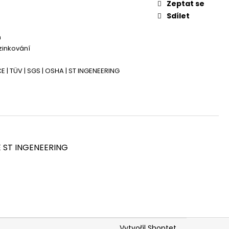
AVA LEŠENÍ PLETTAC
Zeptat se
Sdílet
m
zinkování
E | TÜV | SGS | OSHA | ST INGENEERING
E ST INGENEERING
Vytvořil Shoptet