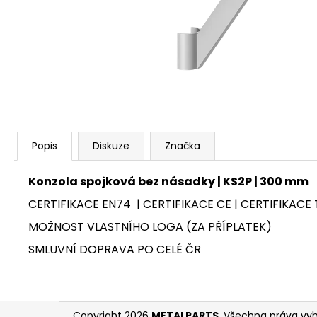
KOMPLETNÍ SESTAVA LEŠENÍ PLETTAC
PD70 - 63,6 M
Popis
Diskuze
Značka
Konzola spojková bez násadky | KS2P | 300 mm
CERTIFIKACE EN74 | CERTIFIKACE CE | CERTIFIKACE 
MOŽNOST VLASTNÍHO LOGA (ZA PŘÍPLATEK)
SMLUVNÍ DOPRAVA PO CELÉ ČR
Z
Copyright 2026
METALPARTS
. Všechna práva vy