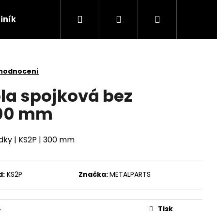
Hledat
Přihlášení
Nákupní
liníkové věže
Mobilní oplocení
Přechodové l
košík
 hodnocení
ola spojková bez
300 mm
dky | KS2P | 300 mm
d:
KS2P
Značka:
METALPARTS
Následující
Tisk
e