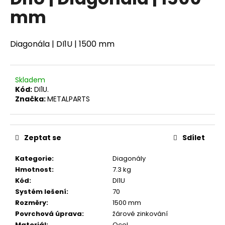
je
a
mm
0,0
z
j
5
í
hvězdiček.
Diagonála | DI1U | 1500 mm
t
?
Skladem
Kód:
DI1U.
Značka:
METALPARTS
HLEDAT
Zeptat se
Sdílet
D
Kategorie
:
Diagonály
o
Hmotnost
:
7.3 kg
p
Kód
:
DI1U
o
Systém lešení
:
70
r
Rozměry
:
1500 mm
u
Povrchová úprava
:
žárové zinkování
Materiál
:
Ocel