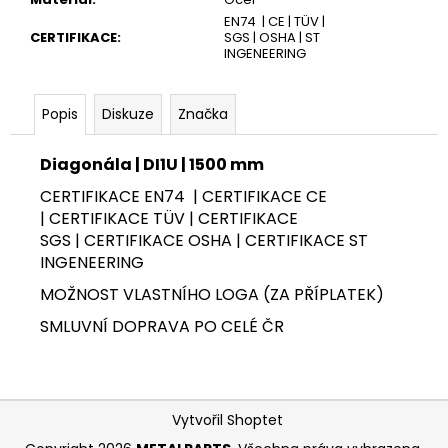
č
u
EN74 | CE | TÜV |
CERTIFIKACE
:
SGS | OSHA | ST
j
INGENEERING
e
m
e
Popis
Diskuze
Značka
Diagonála | DI1U | 1500 mm
KOMPLETNÍ
SESTAVA
CERTIFIKACE EN74 | CERTIFIKACE CE
LEŠENÍ
| CERTIFIKACE TÜV | CERTIFIKACE
PLETTAC
PD70
SGS | CERTIFIKACE OSHA | CERTIFIKACE ST
-
INGENEERING
52,8
M
MOŽNOST VLASTNÍHO LOGA (ZA PŘÍPLATEK)
SMLUVNÍ DOPRAVA PO CELÉ ČR
Z
Vytvořil Shoptet
á